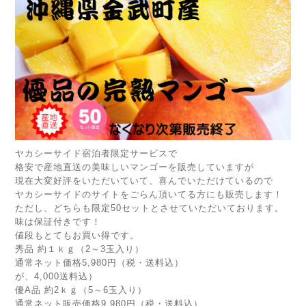
ヤカシーサイド宿泊者限定サービスで
格安で産地直送の美味しいマンゴーを販売していますが
現在大変好評をいただいていて、喜んでいただけているので
ヤカシーサイドのサイトをごらん頂いてる方にも販売します！
ただし、どちらも限定50セットとさせていただいております。
味は保証付きです！
値段もとてもお買い得です。
秀品 約１ｋｇ（2～3玉入り）
通常ネット価格5,980円（税・送料込）
が、4,000送料込）
優A品 約2ｋｇ（5～6玉入り）
通常ネット販売価格9,980円（税・送料込）