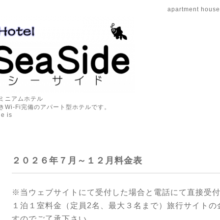
apartment ho
ミニアムホテル
Wi-Fi完備のアパート型ホテルです。
e is
２０２６年７月～１２月料金表
※当ウェブサイトにて受付した場合と電話にて直接受
１泊１室料金（定員2名、最大３名まで）旅行サイトの
すのでご了承下さい。